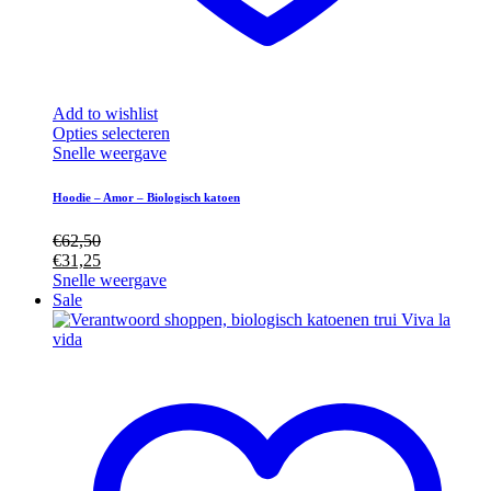
Add to wishlist
Dit
Opties selecteren
product
Snelle weergave
heeft
meerdere
Hoodie – Amor – Biologisch katoen
variaties.
Deze
€
62,50
optie
€
31,25
kan
Snelle weergave
gekozen
Sale
worden
op
de
productpagina