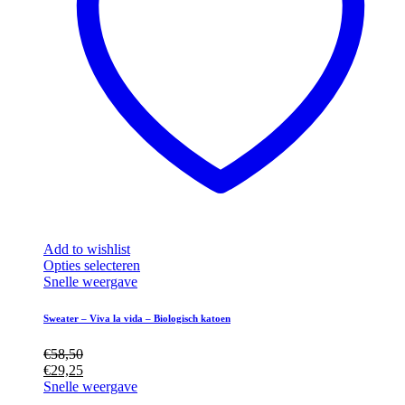
Add to wishlist
Dit
Opties selecteren
product
Snelle weergave
heeft
meerdere
Sweater – Viva la vida – Biologisch katoen
variaties.
Deze
€
58,50
optie
€
29,25
kan
Snelle weergave
gekozen