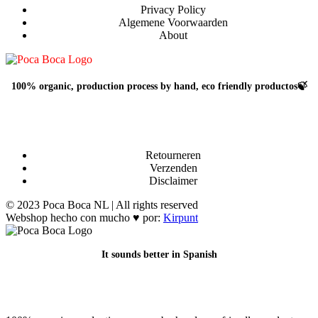
worden
Privacy Policy
op
Algemene Voorwaarden
de
About
productpagina
100% organic, production process by hand, eco friendly productos🍃
Retourneren
Verzenden
Disclaimer
© 2023 Poca Boca NL | All rights reserved
Webshop hecho con mucho ♥ por:
Kirpunt
It sounds better in Spanish