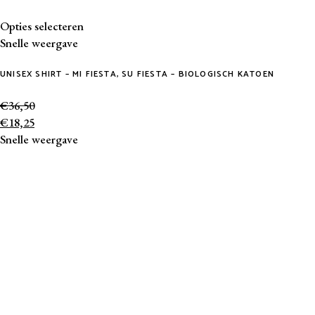
Dit
Opties selecteren
product
Snelle weergave
heeft
UNISEX SHIRT – MI FIESTA, SU FIESTA – BIOLOGISCH KATOEN
meerdere
variaties.
€
36,50
Deze
€
18,25
optie
Snelle weergave
kan
gekozen
worden
op
de
productpagina