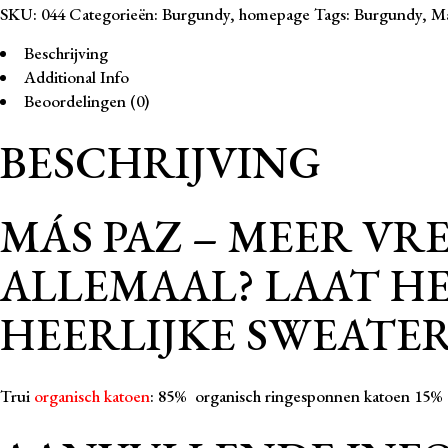
SKU:
044
Categorieën:
Burgundy
,
homepage
Tags:
Burgundy
,
Má
Biologisch
katoen
Beschrijving
aantal
Additional Info
Beoordelingen (0)
BESCHRIJVING
MÁS PAZ – MEER VR
ALLEMAAL? LAAT HE
HEERLIJKE SWEATER
Trui
organisch katoen
: 85% organisch ringesponnen katoen 15% 