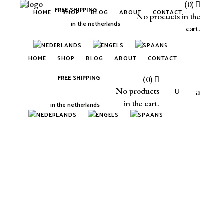
(0)
FREE SHIPPING
HOME
SHOP
BLOG
ABOUT
CONTACT
No products in the
in the netherlands
cart.
HOME
SHOP
BLOG
ABOUT
CONTACT
FREE SHIPPING
(0)
No products
in the cart.
in the netherlands