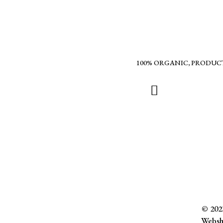
100% ORGANIC, PRODUC
© 2023
Websh