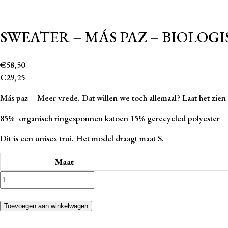
SWEATER – MÁS PAZ – BIOLOG
€
58,50
€
29,25
Más paz – Meer vrede. Dat willen we toch allemaal? Laat het zien 
85% organisch ringesponnen katoen 15% gerecycled polyester
Dit is een unisex trui. Het model draagt maat S.
Maat
Sweater
-
Más
Toevoegen aan winkelwagen
Paz
-