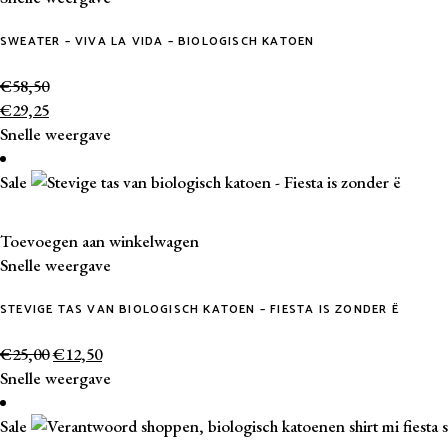
heeft
SWEATER – VIVA LA VIDA – BIOLOGISCH KATOEN
meerdere
variaties.
€
58,50
Deze
€
29,25
optie
Snelle weergave
kan
gekozen
Sale
worden
op
de
Toevoegen aan winkelwagen
productpagina
Snelle weergave
STEVIGE TAS VAN BIOLOGISCH KATOEN – FIESTA IS ZONDER Ë
€
25,00
€
12,50
Snelle weergave
Sale