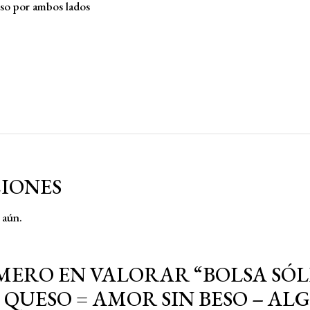
eso por ambos lados
IONES
 aún.
IMERO EN VALORAR “BOLSA SÓL
N QUESO = AMOR SIN BESO – A