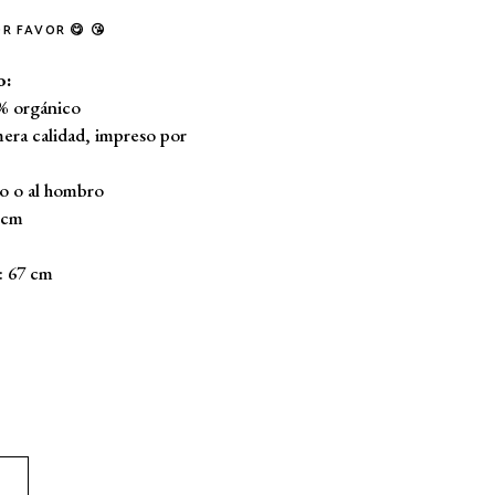
R FAVOR 😋 😘
o:
% orgánico
era calidad, impreso por
no o al hombro
 cm
: 67 cm