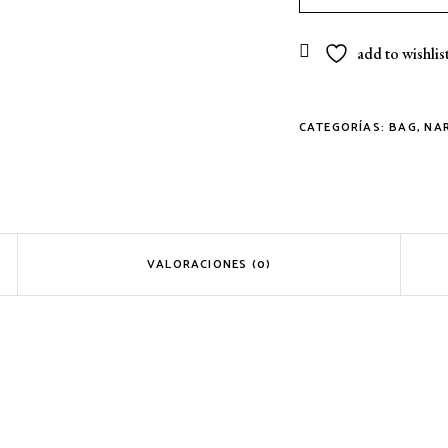
sin
queso
add to wishlis
=
amor
sin
CATEGORÍAS:
BAG
,
NA
beso
-
Algodón
orgánico
cantidad
VALORACIONES (0)