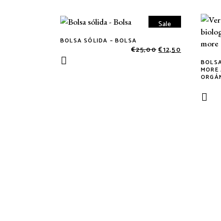
Sale
BOLSA SÓLIDA – BOLSA
€
25,00
€
12,50
BOLSA
MORE 
ORGÁ