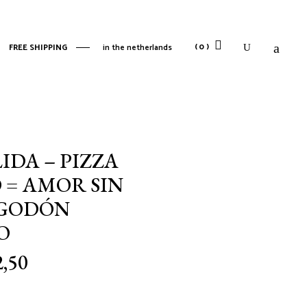
No products in the cart.
(0)
FREE SHIPPING
in the netherlands
No products in the cart.
IDA – PIZZA
 = AMOR SIN
LGODÓN
O
2,50