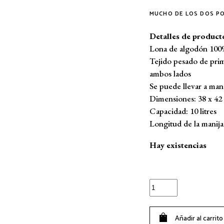
MUCHO DE LOS DOS PO
Detalles de product
Lona de algodón 100
Tejido pesado de prim
ambos lados
Se puede llevar a ma
Dimensiones: 38 x 42
Capacidad: 10 litres
Longitud de la manija
Hay existencias
Bolsa
sólida
-
Añadir al carrito
Pizza