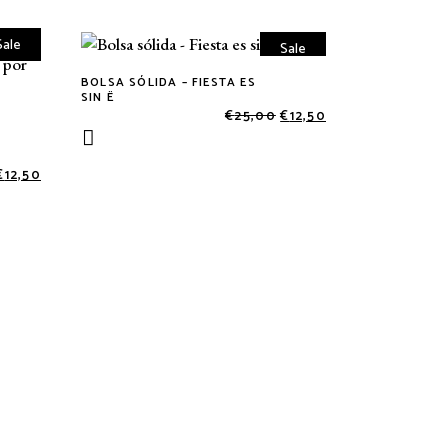
Sale
Sale
BOLSA SÓLIDA – FIESTA ES
SIN Ë
€
25,00
€
12,50
€
12,50