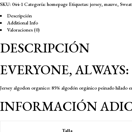
SKU:
044-1
Categoría:
homepage
Etiquetas:
jersey
,
mauve
,
Sweat
-
Algodón
Descripción
orgánico
Additional Info
cantidad
Valoraciones (0)
DESCRIPCIÓN
EVERYONE, ALWAYS: 
Jersey algodon organico: 85% algodón orgánico peinado hilado en
INFORMACIÓN ADI
Talla