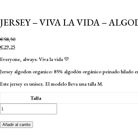
JERSEY – VIVA LA VIDA – AL
€
58,50
€
29,25
Everyone, always: Viva la vida 💛
Jersey algodon organico: 85% algodón orgánico peinado hilado en 
Este jersey es unisex. El modelo lleva una talla M.
Talla
Jersey
-
Viva
Añadir al carrito
la
vida