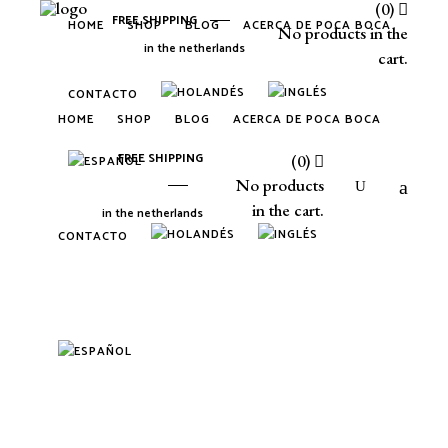
(0)
FREE SHIPPING
HOME
SHOP
BLOG
ACERCA DE POCA BOCA
No products in the
in the netherlands
cart.
CONTACTO
HOME
SHOP
BLOG
ACERCA DE POCA BOCA
FREE SHIPPING
(0)
No products
in the cart.
in the netherlands
CONTACTO