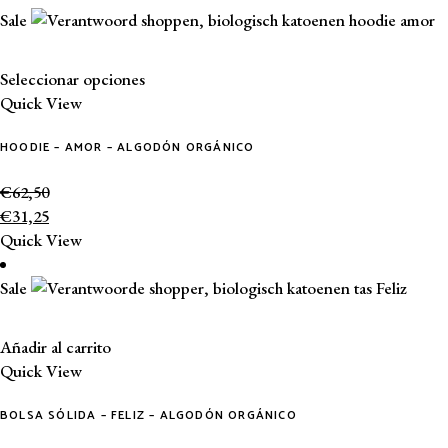
Sale
Este
Seleccionar opciones
producto
Quick View
tiene
HOODIE – AMOR – ALGODÓN ORGÁNICO
múltiples
variantes.
€
62,50
Las
€
31,25
opciones
Quick View
se
pueden
Sale
elegir
en
la
Añadir al carrito
página
Quick View
de
producto
BOLSA SÓLIDA – FELIZ – ALGODÓN ORGÁNICO