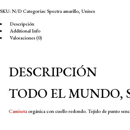
La
SKU:
N/D
Categorías:
Spectra amarillo
,
Unisex
Vida
cantidad
Descripción
Additional Info
Valoraciones (0)
DESCRIPCIÓN
TODO EL MUNDO, SI
Camiseta
orgánica con cuello redondo. Tejido de punto sencil