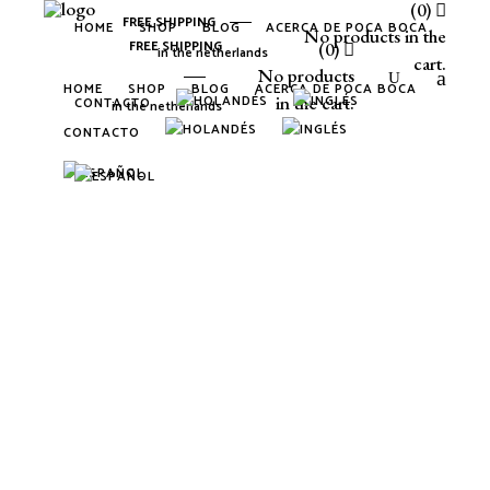
(0)
FREE SHIPPING
HOME
SHOP
BLOG
ACERCA DE POCA BOCA
No products in the
FREE SHIPPING
(0)
in the netherlands
cart.
No products
HOME
SHOP
BLOG
ACERCA DE POCA BOCA
in the cart.
CONTACTO
in the netherlands
CONTACTO