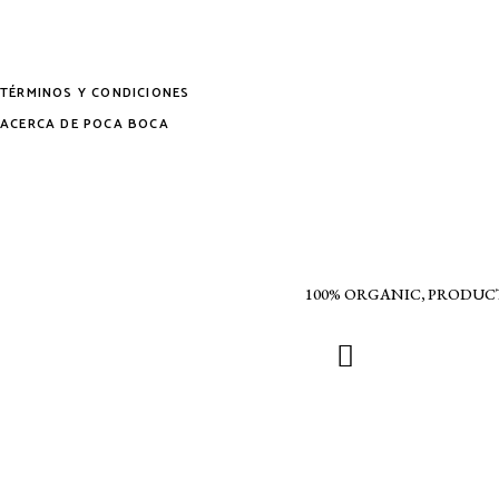
la
página
de
TÉRMINOS Y CONDICIONES
producto
ACERCA DE POCA BOCA
100% ORGANIC, PRODUC