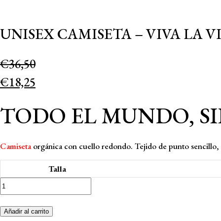
UNISEX CAMISETA – VIVA LA V
€
36,50
€
18,25
TODO EL MUNDO, SIE
Camiseta
orgánica con cuello redondo. Tejido de punto sencillo, 
Talla
Unisex
camiseta
-
Añadir al carrito
Viva