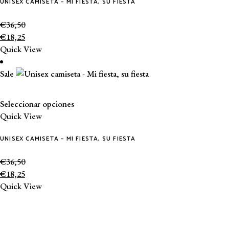
UNISEX CAMISETA – MI FIESTA, SU FIESTA
múltiples
variantes.
€
36,50
Las
€
18,25
opciones
Quick View
se
pueden
Sale
elegir
en
la
Este
Seleccionar opciones
página
producto
Quick View
de
tiene
producto
UNISEX CAMISETA – MI FIESTA, SU FIESTA
múltiples
variantes.
€
36,50
Las
€
18,25
opciones
Quick View
se
pueden
elegir
en