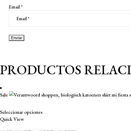
Email
*
PRODUCTOS RELAC
Sale
Este
Seleccionar opciones
producto
Quick View
tiene