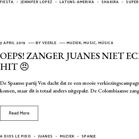
-
-
-
-
FIESTA
JENNIFER LOPEZ
LATIJNS-AMERIKA
SHAKIRA
SUPE
3 APRIL 2019
BY
VEERLE
MUZIEK
,
MUSIC
,
MÚSICA
OEPS! ZANGER JUANES NIET E
HIT 😠
De Spaanse partij Vox dacht dat ze een mooie verkiezingscampag
komen, maar dit is totaal anders uitgepakt. De Colombiaanse zang
Read More
-
-
-
A DIOS LE PIDO
JUANES
MUZIEK
SPANJE