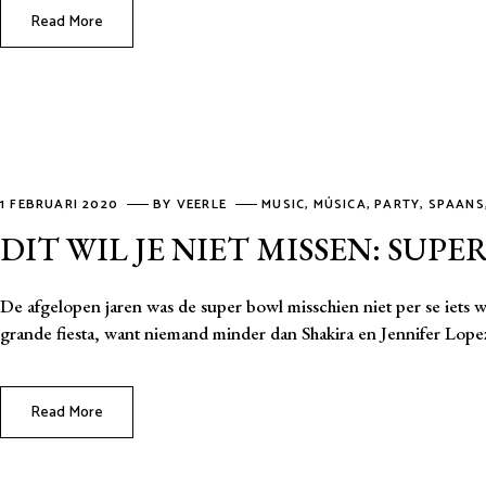
Read More
1 FEBRUARI 2020
BY
VEERLE
MUSIC
,
MÚSICA
,
PARTY
,
SPAANS
DIT WIL JE NIET MISSEN: SUP
De afgelopen jaren was de super bowl misschien niet per se iets waa
grande fiesta, want niemand minder dan Shakira en Jennifer Lope
Read More