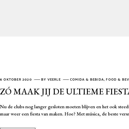
6 OKTOBER 2020
BY
VEERLE
COMIDA & BEBIDA
,
FOOD & BE
ZÓ MAAK JIJ DE ULTIEME FIESTA
Nu de clubs nog langer gesloten moeten blijven en het ook steeds
maar weer een fiesta van maken. Hoe? Met música, de beste ver