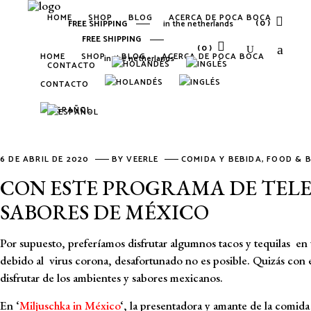
HOME
SHOP
BLOG
ACERCA DE POCA BOCA
(0)
FREE SHIPPING
in the netherlands
FREE SHIPPING
(0)
HOME
SHOP
BLOG
ACERCA DE POCA BOCA
in the netherlands
CONTACTO
No products in the cart.
CONTACTO
No products in the cart.
6 DE ABRIL DE 2020
BY
VEERLE
COMIDA Y BEBIDA
,
FOOD & 
CON ESTE PROGRAMA DE TELE
SABORES DE MÉXICO
Por supuesto, preferíamos disfrutar algumnos tacos y tequilas e
debido al virus corona, desafortunado no es posible. Quizás co
disfrutar de los ambientes y sabores mexicanos.
En ‘
Miljuschka in México
‘, la presentadora y amante de la comida 