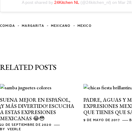
A post shared by
24Kitchen NL
(@24kitchen_nl) on
Mar 28
-
-
-
COMIDA
MARGARITA
MEXICANO
MEXICO
RELATED POSTS
SUENA MEJOR EN ESPAÑOL,
PADRE, AGUAS Y 
¡Y MÁS DIVERTIDO! ESCUCHA
EXPRESIONES MEX
A ESTAS EXPRESIONES
QUE TIENES QUE S
MEXICANAS 😂😳
9 DE MAYO DE 2017
22 DE SEPTIEMBRE DE 2020
BY
VEERLE