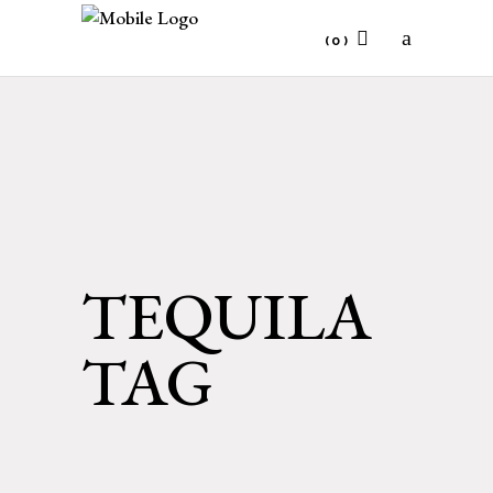
(0)
No products in the cart.
TEQUILA
TAG