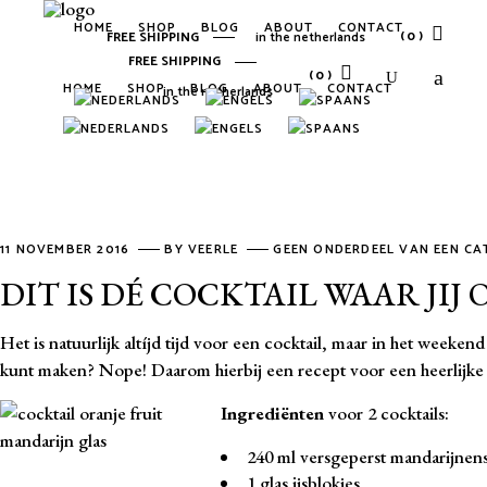
HOME
SHOP
BLOG
ABOUT
CONTACT
(0)
FREE SHIPPING
in the netherlands
FREE SHIPPING
(0)
HOME
SHOP
BLOG
ABOUT
CONTACT
in the netherlands
No products in the cart.
No products in the cart.
11 NOVEMBER 2016
BY
VEERLE
GEEN ONDERDEEL VAN EEN CA
DIT IS DÉ COCKTAIL WAAR JIJ 
Het is natuurlijk altíjd tijd voor een cocktail, maar in het weeken
kunt maken? Nope! Daarom hierbij een recept voor een heerlijke h
Ingrediënten
voor 2 cocktails:
240 ml versgeperst mandarijnen
1 glas ijsblokjes