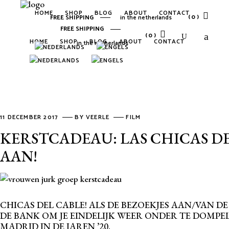
HOME
SHOP
BLOG
ABOUT
CONTACT
(0)
FREE SHIPPING
in the netherlands
FREE SHIPPING
(0)
HOME
SHOP
BLOG
ABOUT
CONTACT
in the netherlands
No products in the cart.
No products in the cart.
11 DECEMBER 2017
BY
VEERLE
FILM
KERSTCADEAU: LAS CHICAS DE
AAN!
CHICAS DEL CABLE! ALS DE BEZOEKJES AAN/VAN DE 
DE BANK OM JE EINDELIJK WEER ONDER TE DOMPE
MADRID IN DE JAREN ’20.