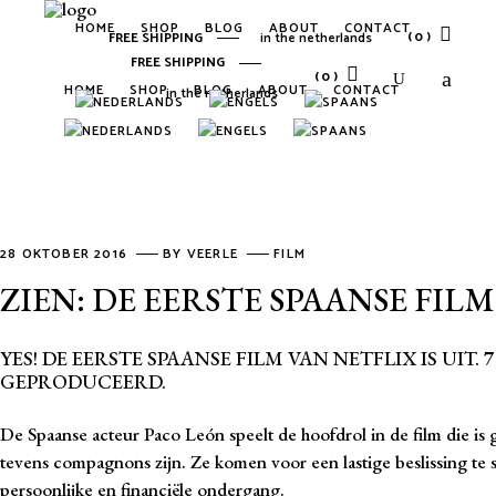
HOME
SHOP
BLOG
ABOUT
CONTACT
(0)
FREE SHIPPING
in the netherlands
FREE SHIPPING
(0)
HOME
SHOP
BLOG
ABOUT
CONTACT
in the netherlands
No products in the cart.
No products in the cart.
28 OKTOBER 2016
BY
VEERLE
FILM
ZIEN: DE EERSTE SPAANSE FILM
YES! DE EERSTE SPAANSE FILM VAN NETFLIX IS UIT.
7
GEPRODUCEERD.
De Spaanse acteur Paco León speelt de hoofdrol in de film die is
tevens compagnons zijn. Ze komen voor een lastige beslissing te 
persoonlijke en financiële ondergang.